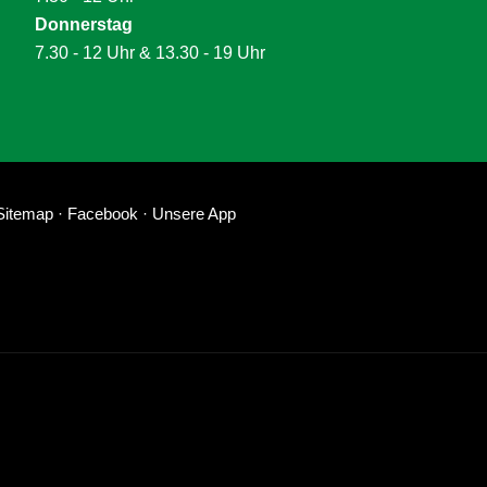
Donnerstag
7.30 - 12 Uhr & 13.30 - 19 Uhr
Sitemap
·
Facebook
·
Unsere App
 6 • 09419 THUM • TEL: 037297-2257